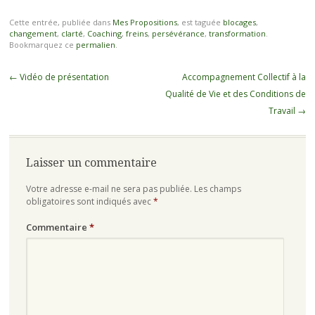
Cette entrée, publiée dans
Mes Propositions
, est taguée
blocages
,
changement
,
clarté
,
Coaching
,
freins
,
persévérance
,
transformation
.
Bookmarquez ce
permalien
.
Navigation
←
Vidéo de présentation
Accompagnement Collectif à la
des
Qualité de Vie et des Conditions de
articles
Travail
→
Laisser un commentaire
Votre adresse e-mail ne sera pas publiée.
Les champs
obligatoires sont indiqués avec
*
Commentaire
*