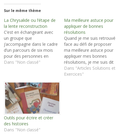
Sur le même thème
La Chrysalide ou l’étape de
Ma meilleure astuce pour
la lente reconstruction
appliquer de bonnes
C’est en échangeant avec
résolutions
un groupe que
Quand je me suis retrouvé
j’accompagne dans le cadre
face au défi de proposer
d’un parcours de six mois
ma meilleure astuce pour
pour des personnes en
appliquer mes bonnes
épuisement professionnel
Dans "Non classé"
résolutions, je me suis dit
sévère avec la CPAM et la
que ce n’était pas pour moi,
Dans "Articles Solutions et
CARSAT que j’ai développé
qu’une astuce ne pouvait
Exercices"
cette symbolique que je
pas, à elle seule, venir à
vous partage ici et qui
bout du long travail à
parlera à toute personne en
opérer sur soi pour réussir
situation de réel
à appliquer…
épuisement…
Outils pour écrire et créer
des histoires
Dans "Non classé"