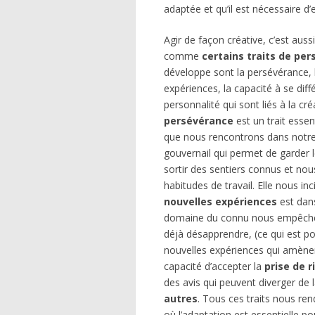
adaptée et qu’il est nécessaire d
Agir de façon créative, c’est aus
comme
certains traits de per
développe sont la persévérance, l
expériences, la capacité à se diffé
personnalité qui sont liés à la cré
persévérance
est un trait essen
que nous rencontrons dans notre
gouvernail qui permet de garder 
sortir des sentiers connus et nou
habitudes de travail. Elle nous in
nouvelles expériences
est dans
domaine du connu nous empêche d
déjà désapprendre, (ce qui est pos
nouvelles expériences qui amènen
capacité d’accepter la
prise de r
des avis qui peuvent diverger de 
autres
. Tous ces traits nous ren
où l’adaptation est essentielle po