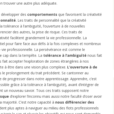
’en trouver une autre plus adéquate.
si développer des
comportements
que favorisent la créativité
sonnalité
. Les traits de personnalité que la créativité
a tolérance à l’ambiguïté, l’ouverture à de nouvelles
rencier des autres, la prise de risque. Ces traits de
ativité facilitent grandement la vie professionnelle. La
tiel pour faire face aux défis à la fois complexes et nombreux
 vie professionnelle. La persévérance est comme le
le cap dans la tempête. La
tolérance à l’ambiguïté
nous fait
s fait accepter l’exploration de zones étrangères à nos
cite à être dans une vision plus complexe.
L’ouverture à de
 le prolongement du trait précédent. Se cantonner au
e progresser dans notre apprentissage. Apprendre, c’est
sible grâce à la tolérance à l’ambiguïté), avant d’intégrer de
t un nouveau savoir. Tous ces traits supposent notre
isque
d’explorer l’inconnu mais aussi notre faculté d’oser avoir
la majorité. C’est notre capacité à
nous différencier des
dent plus aptes à naviguer au milieu des flots professionnels
ur tenir le cap et réussir les objectifs qui nous sont demandés