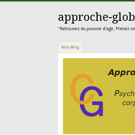
approche-glob
"Retrouvez du pouvoir d'agir, Prenez so
Menu
Aller
Mon Blog
au
contenu
principal