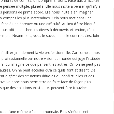
bres de conflits, d’incompréhensions. Face aux difficultés,
ensée multiple, plurielle. Elle nous incite à penser qu’il n’y a
us pensons de prime abord. Elle nous invite à en imaginer
, y compris les plus inattendues. Cela nous met dans une
 face à une épreuve ou une difficulté. Au lieu d’être bloqué
é nous offre des chemins divers à découvrir. Attention, c’est
 simple. Néanmoins, vous le savez, dans le concret, c’est loin
 faciliter grandement la vie professionnelle. Car combien nos
 professionnelle par notre vision du monde qui juge l’attitude
rs, qui imagine ce que pensent les autres. Or, on ne peut pas
autres. On ne peut accéder qu’à ce qu’ils font et disent. De
nt à gérer des situations difficiles ou conflictuelles et des
ive va donc nous permettre de faire face de façon plus
s que des solutions existent et peuvent être trouvées.
faces d’une même pièce de monnaie. Elles s’influencent