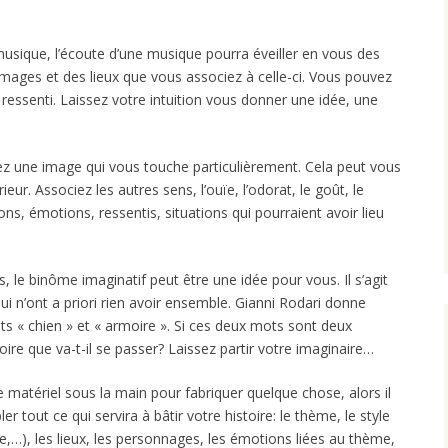
 musique, l’écoute d’une musique pourra éveiller en vous des
mages et des lieux que vous associez à celle-ci. Vous pouvez
 ressenti. Laissez votre intuition vous donner une idée, une
dez une image qui vous touche particulièrement. Cela peut vous
ur. Associez les autres sens, l’ouïe, l’odorat, le goût, le
ns, émotions, ressentis, situations qui pourraient avoir lieu
, le binôme imaginatif peut être une idée pour vous. Il s’agit
i n’ont a priori rien avoir ensemble. Gianni Rodari donne
ts « chien » et « armoire ». Si ces deux mots sont deux
oire que va-t-il se passer? Laissez partir votre imaginaire…
e matériel sous la main pour fabriquer quelque chose, alors il
 tout ce qui servira à bâtir votre histoire: le thème, le style
ge,…), les lieux, les personnages, les émotions liées au thème,