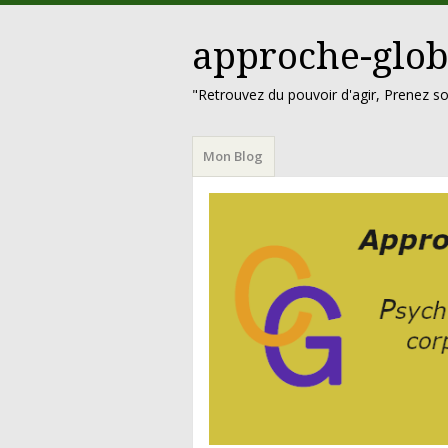
approche-glob
"Retrouvez du pouvoir d'agir, Prenez so
Menu
Aller
Mon Blog
au
contenu
principal