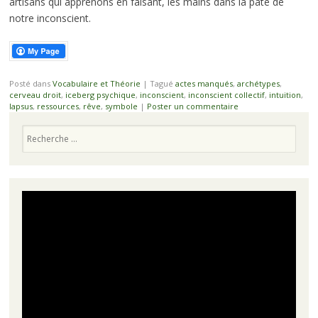
artisans qui apprenons en faisant, les mains dans la pâte de
notre inconscient.
Posté dans
Vocabulaire et Théorie
|
Tagué
actes manqués
,
archétypes
,
cerveau droit
,
iceberg psychique
,
inconscient
,
inconscient collectif
,
intuition
,
lapsus
,
ressources
,
rêve
,
symbole
|
Poster un commentaire
Recherche