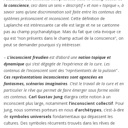
la conscience
, ceci dans un sens « descriptif » et non « topique », à
savoir sans qu’une discrimination soit faite entre les contenus des
systèmes préconscient et inconscient
. Cette définition de
Laplanche est intéressante car elle est large et ne se cantonne
pas au champ psychanalytique. Mais du fait que cela évoque ce
qui est “non présents dans le champ actuel de la conscience”, on
peut se demander pourquoi s’y intéresser.
–
L’inconscient freudien
est d’abord une
notion topique et
dynamique
qui s’est dégagée de l’expérience de la cure. Les
contenus de l’inconscient sont des “représentants de la pulsion” .
Ces représentations inconscientes sont agencées en
fantasmes, scénarios imaginaires
. C’est le travail de la cure et en
particulier le rêve qui permet de faire émerger sous forme voilée
ces contenus.
Carl Gustav Jung
élargira cette notion à un
inconscient plus large, notamment
l’inconscient collectif
. Pour
Jung, nous sommes porteurs en nous
d’archétypes
, c’est-à-dire
de
symboles universels
fondamentaux qui dépassent les
cultures. Des symboles récurrents trouvés dans les rêves de