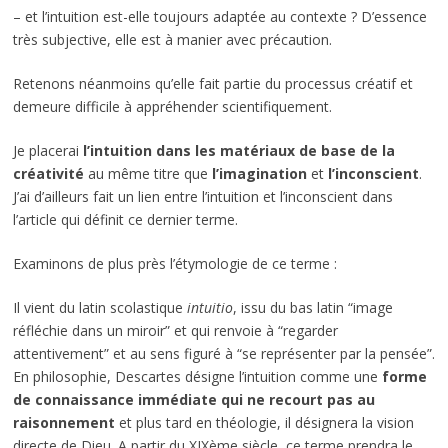
– et l’intuition est-elle toujours adaptée au contexte ? D’essence
très subjective, elle est à manier avec précaution.
Retenons néanmoins qu’elle fait partie du processus créatif et
demeure difficile à appréhender scientifiquement.
Je placerai
l’intuition dans les matériaux de base de la
créativité
au même titre que
l’imagination
et
l’inconscient
.
J’ai d’ailleurs fait un lien entre l’intuition et l’inconscient dans
l’article qui définit ce dernier terme.
Examinons de plus près l’étymologie de ce terme :
Il vient du latin scolastique
intuitio
, issu du bas latin “image
réfléchie dans un miroir” et qui renvoie à “regarder
attentivement” et au sens figuré à “se représenter par la pensée”.
En philosophie, Descartes désigne l’intuition comme une
forme
de connaissance immédiate qui ne recourt pas au
raisonnement
et plus tard en théologie, il désignera la vision
directe de Dieu. A partir du XIXème siècle, ce terme prendra le