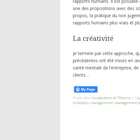
rapports humains. Il est possible 
une des propositions avec des solu
propos, la pratique du non jugem
rapports humains plus vrais et plu
La créativité
Je termine par cette approche, q
précédentes ont été mises en œuv
santé mentale de l’entreprise, de
clients…
Posté dans
Vocabulaire et Théorie
|
Ta
multiples
,
management
,
management bi