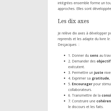
intégrées ensemble forme un tout
approches. Elles sont développée
Les dix axes
Je relève dix axes à développer p
reprends et les adapte du livre
le
Desjacques :
1. Donner du
sens
au trava
2. Demander des
objecti
exécutent.
3. Permettre un
juste
niv
4. Exprimer sa
gratitude
,
5.
Encourager
pour stimul
collaborateurs.
6. Transmettre de la
cons
7. Construire une
cohére
le discours et les faits.