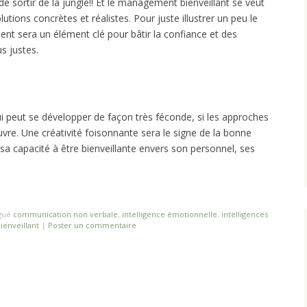
de sortir de la jungle!! Et le management bienveillant se veut
tions concrètes et réalistes. Pour juste illustrer un peu le
ent sera un élément clé pour bâtir la confiance et des
s justes.
ui peut se développer de façon très féconde, si les approches
re. Une créativité foisonnante sera le signe de la bonne
 sa capacité à être bienveillante envers son personnel, ses
gué
communication non verbale
,
intelligence émotionnelle
,
intelligences
enveillant
|
Poster un commentaire