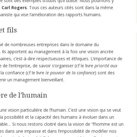
 sont des exemples d’outils qu’il utilise. Nous pourrions y
e
Carl Rogers
. Tous ces auteurs cités sont dans la même
iste qui vise l’amélioration des rapports humains.
t fils
é de nombreuses entreprises dans le domaine du
 Ils apportent au management à la fois une vision ancrée
maines, c’est-à-dire respectueuses et éthiques. L’importance de
 de l’entreprise, de savoir s’organiser (cf le livre
priorité aux
la confiance (cf le livre
le pouvoir de la confiance
) sont des
venir un management bienveillant.
ère de l’humain
ne vision particulière de l’humain. C’est une vision qui se veut
 la possibilité et la capacité des humains à évoluer dans un
iable… Si nous restons cloitré dans la vision de “l’homme est un
 dans une impasse et dans l’impossibilité de modifier nos