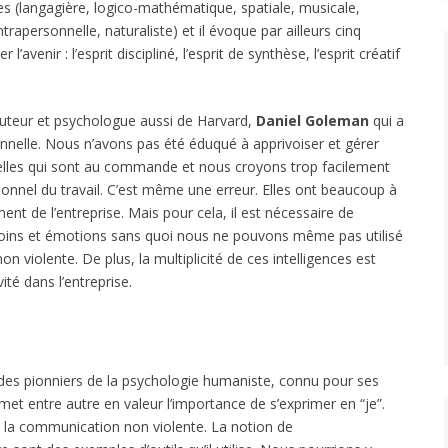
nces (langagière, logico-mathématique, spatiale, musicale,
trapersonnelle, naturaliste) et il évoque par ailleurs cinq
l’avenir : l’esprit discipliné, l’esprit de synthèse, l’esprit créatif
auteur et psychologue aussi de Harvard,
Daniel Goleman
qui a
onnelle. Nous n’avons pas été éduqué à apprivoiser et gérer
elles qui sont au commande et nous croyons trop facilement
onnel du travail. C’est même une erreur. Elles ont beaucoup à
nt de l’entreprise. Mais pour cela, il est nécessaire de
soins et émotions sans quoi nous ne pouvons même pas utilisé
 violente. De plus, la multiplicité de ces intelligences est
ité dans l’entreprise.
 des pionniers de la psychologie humaniste, connu pour ses
l met entre autre en valeur l’importance de s’exprimer en “je”.
de la communication non violente. La notion de