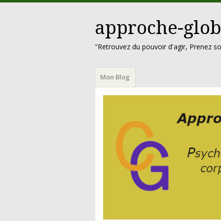
approche-glob
"Retrouvez du pouvoir d'agir, Prenez so
Menu
Aller
Mon Blog
au
contenu
principal