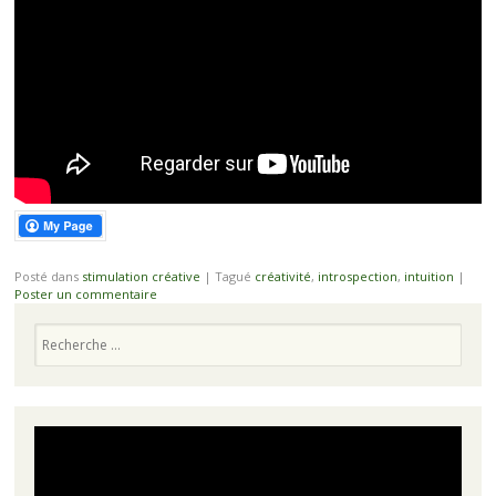
Posté dans
stimulation créative
|
Tagué
créativité
,
introspection
,
intuition
|
Poster un commentaire
Recherche