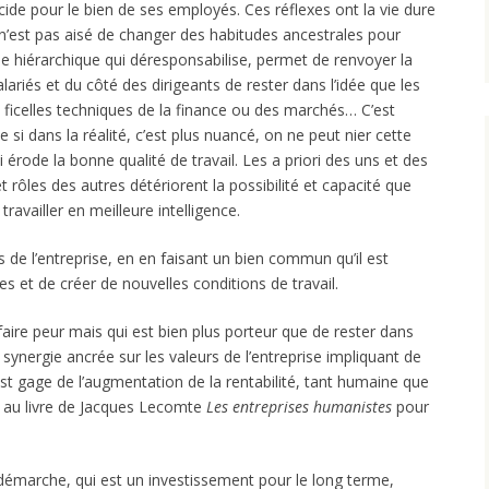
écide pour le bien de ses employés. Ces réflexes ont la vie dure
il n’est pas aisé de changer des habitudes ancestrales pour
de hiérarchique qui déresponsabilise, permet de renvoyer la
lariés et du côté des dirigeants de rester dans l’idée que les
 ficelles techniques de la finance ou des marchés… C’est
si dans la réalité, c’est plus nuancé, on ne peut nier cette
 érode la bonne qualité de travail. Les a priori des uns et des
et rôles des autres détériorent la possibilité et capacité que
ravailler en meilleure intelligence.
s de l’entreprise, en en faisant un bien commun qu’il est
es et de créer de nouvelles conditions de travail.
faire peur mais qui est bien plus porteur que de rester dans
e synergie ancrée sur les valeurs de l’entreprise impliquant de
st gage de l’augmentation de la rentabilité, tant humaine que
u au livre de Jacques Lecomte
Les entreprises humanistes
pour
te démarche, qui est un investissement pour le long terme,