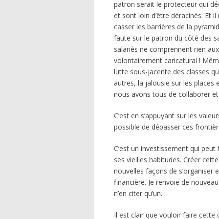
patron serait le protecteur qui d
et sont loin d’être déracinés. Et 
casser les barrières de la pyrami
faute sur le patron du côté des sa
salariés ne comprennent rien aux
volontairement caricatural ! Même 
lutte sous-jacente des classes qui
autres, la jalousie sur les places 
nous avons tous de collaborer et t
C’est en s’appuyant sur les valeur
possible de dépasser ces frontièr
C’est un investissement qui peut 
ses vieilles habitudes. Créer cett
nouvelles façons de s’organiser e
financière. Je renvoie de nouvea
n’en citer qu’un.
Il est clair que vouloir faire cet