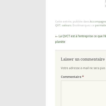
souvent réduite au bien-être
des salariés, à un vernis
qu'on vient poser pour faire
genre qu'on…
Cette entrée, publiée dans
Accompagnem
QVT
,
valeurs
. Bookmarquez ce
permali
Navigation
←
La QVCT est à l’entreprise ce que l’é
des
planète
articles
Laisser un commentaire
Votre adresse e-mail ne sera pas 
Commentaire
*