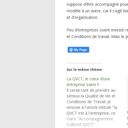
suppose d’être accompagné pour q
modèle à un autre, car il s’agit
et d’organisation.
Peu d’entreprises osent investir r
et Conditions de travail. Mais le j
Sur le même thème
La QVCT, le cœur d’une
entreprise saine !!
Il serait tant de prendre au
sérieux la Qualité de Vie et
Conditions de Travail. Je
renvoie à l'article intitulé "la
QVCT est à l'entreprise, ce
que l'écologie est au
Dans "Accompagnement
monde." La QVCT est
Collectif QVCT"