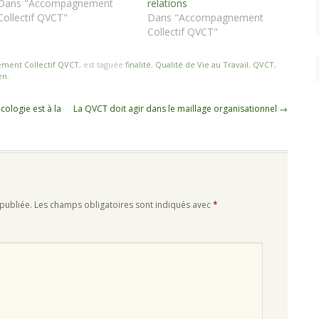
Dans "Accompagnement
relations
Collectif QVCT"
Dans "Accompagnement
Collectif QVCT"
ent Collectif QVCT
, est taguée
finalité
,
Qualité de Vie au Travail
,
QVCT
,
en
.
cologie est à la
La QVCT doit agir dans le maillage organisationnel
→
publiée.
Les champs obligatoires sont indiqués avec
*