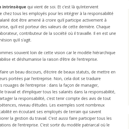
 intrinsèque
qui vient de soi. Et c’est là qu’intervient
e chez tous les employés pour les intégrer à la responsabilité
salarié doit être amené à croire qu’il participe activement à
reprise, qu’il est porteur des valeurs de cette dernière. Chaque
orateur, contributeur de la société où il travaille. Il en est une
sion qu’il s’agit.
ommes souvent loin de cette vision car le modèle hiérarchique
lise et déshumanise la raison d’être de l’entreprise.
 faire un beau discours, d’écrire de beaux statuts, de mettre en
eurs portées par l’entreprise. Non, cela doit se traduire
s rouages de l’entreprise : dans la façon de manager,
 le travail et d’impliquer tous les salariés dans la responsabilité,
rtager la responsabilité, c’est tenir compte des avis de tout
pétences, niveau d’études. Les exemples sont nombreux
tabilité en écoutant ses employés de terrain qui savent
rer la gestion du travail. C’est aussi faire participer tous les
ions de l’entreprise. C’est sortir du modèle patriarcal où le