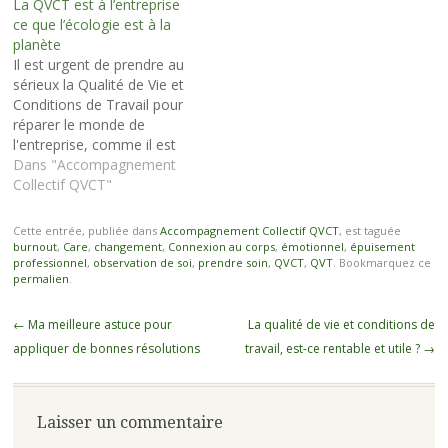
La QVCT est à l’entreprise
pour faire genre qu'on…
ce que l’écologie est à la
planète
Il est urgent de prendre au
sérieux la Qualité de Vie et
Conditions de Travail pour
réparer le monde de
l'entreprise, comme il est
aussi vital de mettre
Dans "Accompagnement
l'écologie en action pour
Collectif QVCT"
réparer notre planète. Les
vrais changements en
Cette entrée, publiée dans
Accompagnement Collectif QVCT
, est taguée
profondeur sont toujours
burnout
,
Care
,
changement
,
Connexion au corps
,
émotionnel
,
épuisement
difficiles à opérer et
professionnel
,
observation de soi
,
prendre soin
,
QVCT
,
QVT
. Bookmarquez ce
permalien
.
l'humain a cette fâcheuse…
Navigation
←
Ma meilleure astuce pour
La qualité de vie et conditions de
des
appliquer de bonnes résolutions
travail, est-ce rentable et utile ?
→
articles
Laisser un commentaire