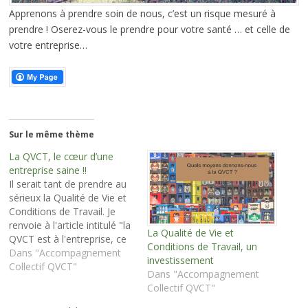
Apprenons à prendre soin de nous, c’est un risque mesuré à
prendre ! Oserez-vous le prendre pour votre santé … et celle de
votre entreprise…
Sur le même thème
La QVCT, le cœur d’une
entreprise saine !!
Il serait tant de prendre au
sérieux la Qualité de Vie et
Conditions de Travail. Je
renvoie à l'article intitulé "la
La Qualité de Vie et
QVCT est à l'entreprise, ce
Conditions de Travail, un
que l'écologie est au
Dans "Accompagnement
investissement
monde." La QVCT est
Collectif QVCT"
Dans "Accompagnement
souvent réduite au bien-
Collectif QVCT"
être des salariés, à un
vernis qu'on vient poser